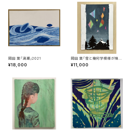
岡田 葉「渦潮」2021
岡田 葉「雪と幾何学模様が降る
夜 」87/137
¥18,000
¥11,000