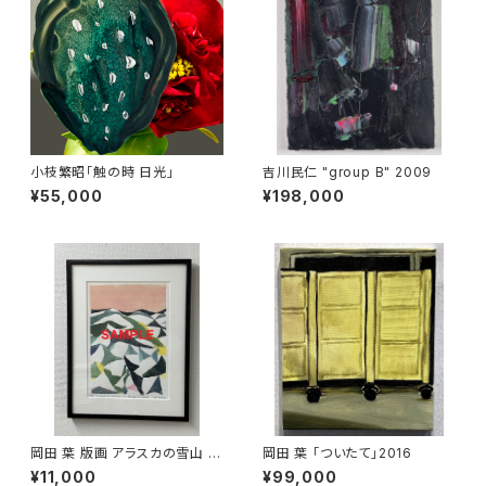
小枝繁昭「触の時 日光」
吉川民仁 "group B" 2009
¥55,000
¥198,000
岡田 葉 版画 アラスカの雪山 額
岡田 葉 「ついたて」2016
装 オプション ブラック
¥11,000
¥99,000