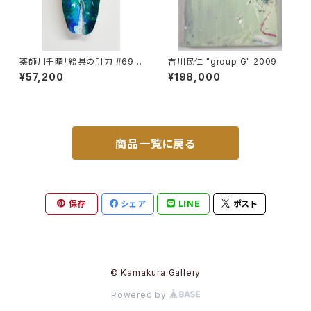
薬師川千晴「絵具の引力 #69」
吉川民仁 "group G" 2009
2023
¥57,200
¥198,000
商品一覧に戻る
保存
シェア
LINE
ポスト
© Kamakura Gallery
Powered by