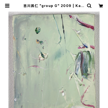
吉川民仁 "group G" 2009 | Kam
akura Gallery