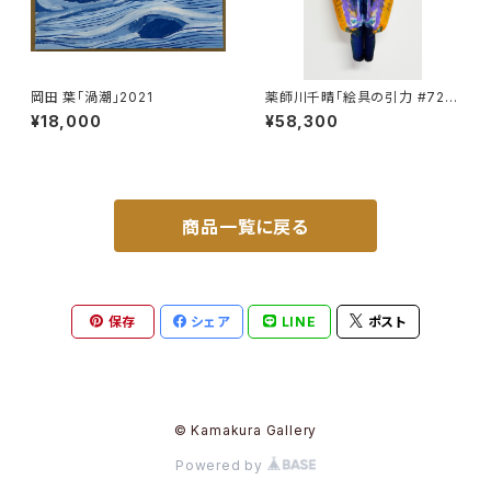
岡田 葉「渦潮」2021
薬師川千晴「絵具の引力 #72」
2023
¥18,000
¥58,300
商品一覧に戻る
保存
シェア
LINE
ポスト
© Kamakura Gallery
Powered by