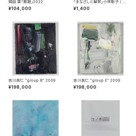
岡田 葉「無題」2022
「まなざしと輪郭」小林聡子 / 吉
川かおり
¥104,000
¥1,400
吉川民仁 "group B" 2009
吉川民仁 "group E" 2009
¥198,000
¥198,000